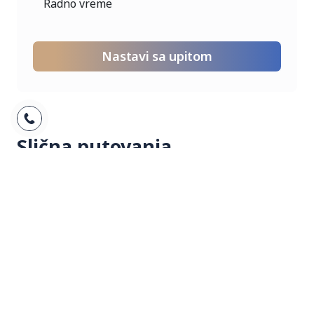
Radno vreme
plovidbe brodova i objektivnih okolnosti.
Fakultativni izleti su organizovani od strane
lokalne agencije, ino-partnera. Svu odgovornost
prilikom izvođenja fakultativnih izleta snosi ino-
partner. Fakultativni izleti se plaćaju na licu
mesta, isključivo u evrima, ino partneru ili
pratiocu grupe.
Slična putovanja
Pogledajte slične ponude na ovoj destinaciji
Pogledaj sve