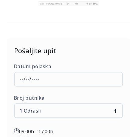
sobu – 80 € (isključivo na upit), FAKULTATIVNI
IZLETI: – Stresa i jezero Mađore – 30 €, – Jezera
Lugano i Komo – 30 €, POPUST ZA UPLATU OBA
IZLETA: 50€ UMESTO 60 €. – Vožnja brodićem po
jezeru Komo – 15 €. NAPOMENE U VEZI
FAKLUTATIVNIH IZLETA: Fakultativni izleti nisu
Pošaljite upit
obavezni deo programa i zavise od broja
prijavljenih putnika. Cene fakultativnih izleta su
po osobi, minimum za realizaciju izleta je 25
Datum polaska
putnika. Cena izleta se uglavnom sastoji od
troškova rezervacije, prevoza, vodiča, ulaznica i
organizacije. Cene izleta podložne su promenama
u slučaju nedovoljnog broja prijavljenih putnika
Broj putnika
ili u slučaju promena cena ulaznica za muzeje i
lokalitete, goriva, putarina, parkinga, tunela,
1
trajekta…Termini i program fakultativnih izleta
su promenljivi i zavise od slobodnih termina po
09:00h - 17:00h
lokalitetima, vremenskih uslova, rasporeda