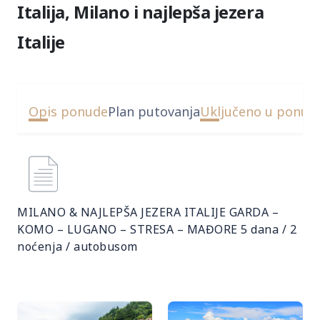
Italija, Milano i najlepša jezera
Italije
Opis ponude
Plan putovanja
Uključeno u ponud
MILANO & NAJLEPŠA JEZERA ITALIJE GARDA –
KOMO – LUGANO – STRESA – MAĐORE 5 dana / 2
noćenja / autobusom