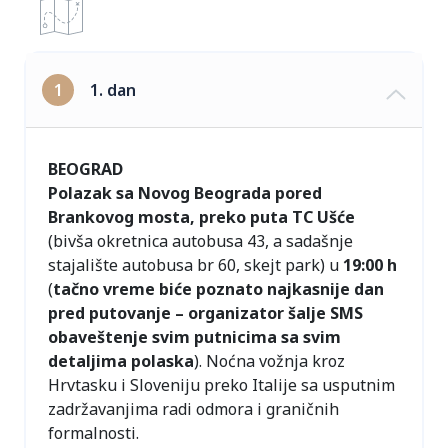
1
1. dan
BEOGRAD
Polazak sa Novog Beograda pored
Brankovog mosta, preko puta TC Ušće
(bivša okretnica autobusa 43, a sadašnje
stajalište autobusa br 60, skejt park) u
19:00 h
(
tačno vreme biće poznato najkasnije dan
pred putovanje – organizator šalje SMS
obaveštenje svim putnicima sa svim
detaljima polaska
). Noćna vožnja kroz
Hrvtasku i Sloveniju preko Italije sa usputnim
zadržavanjima radi odmora i graničnih
formalnosti.