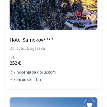
Hotel Samokov****
Borovec, Bugarska
od
252
€
7 noćenja sa doručkom
50m od ski lifta