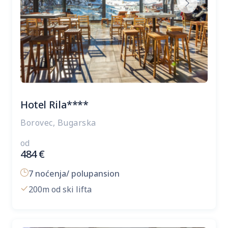
Hotel Rila****
Borovec, Bugarska
od
484
€
7 noćenja/ polupansion
200m od ski lifta