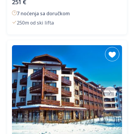
251
€
7 noćenja sa doručkom
250m od ski lifta