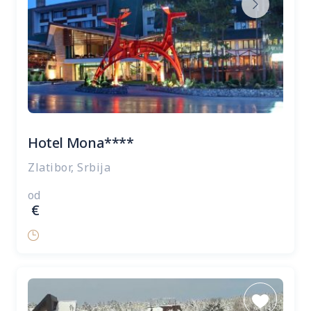
Hotel Mona****
Zlatibor, Srbija
od
€