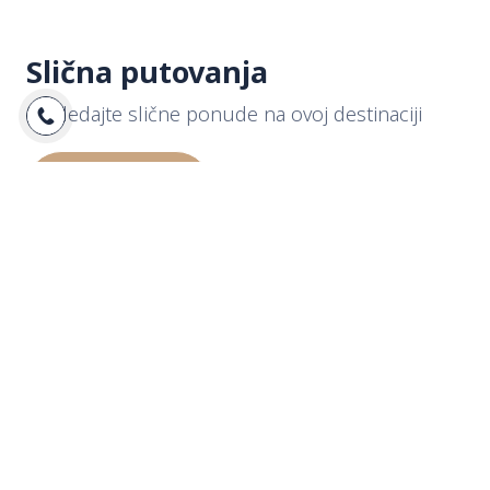
Slična putovanja
Pogledajte slične ponude na ovoj destinaciji
Pogledaj sve
Pakujte kofere
Idemo da obiđemo ceo svet
zajedno!