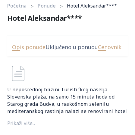
Početna
Ponude
Hotel Aleksandar****
Hotel Aleksandar****
Opis ponude
Uključeno u ponudu
Cenovnik
U neposrednoj blizini Turističkog naselja
Slovenska plaža, na samo 15 minuta hoda od
Starog grada Budva, u raskošnom zelenilu
mediteranskog rastinja nalazi se renovirani hotel
Aleksandar. Idealan je za mirne porodične
Prikaži više...
odmore, kongrese i konferencije manjeg obima.
Aleksandar je kutak za sve one kojima je