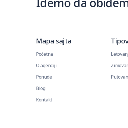
Idemo da obiđemo
Mapa sajta
Tipov
Početna
Letovan
O agenciji
Zimovan
Ponude
Putovan
Blog
Kontakt