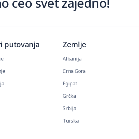
 ceo svet zajedno!
i putovanja
Zemlje
je
Albanija
je
Crna Gora
ja
Egipat
Grčka
Srbija
Turska